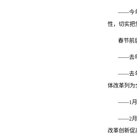
——今
性，切实把
春节前
——去
——去
体改革列为
——1
——2
改革创新促