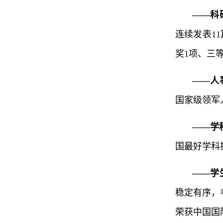
——科
连续发表1
奖1项、三
——人
国家级领军
——学
国最好学科
——学
稳定有序，
荣获中国国