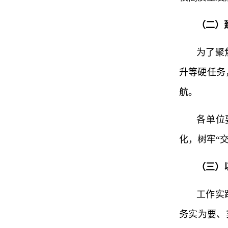
（二）
为了聚
升等硬任务
航。
各单位
化，树牢“
（三）
工作实
务实为要、