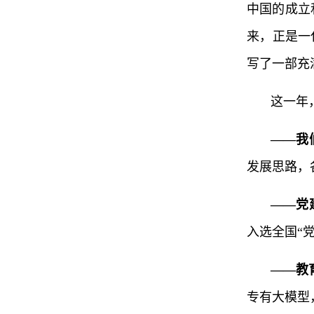
中国的成立
来，正是一
写了一部充
这一年
——我
发展思路，
——党
入选全国“党
——教
专有大模型