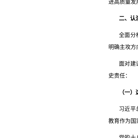
进高质量发
二、认
全面分
明确主攻方
面对建
史责任：
（一）
习近平
教育作为国
党的十