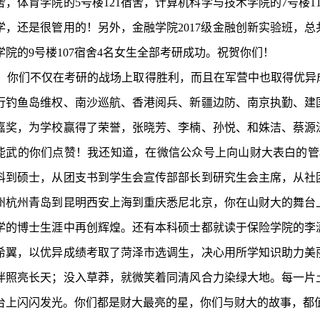
舍，体育学院的5号楼121宿舍，计算机科学与技术学院的7号楼1
学，还是很管用的！另外，金融学院2017级金融创新实验班，总
学院的9号楼107宿舍4名女生全部考研成功。祝贺你们！
你们不仅在考研的战场上取得胜利，而且在军营中也取得优异
行钓鱼岛维权、南沙巡航、香港阅兵、新疆边防、南京执勤、建
嘉奖，为学校赢得了荣誉，张晓芳、李楠、孙悦、和姝洁、蔡源
能武的你们点赞！我还知道，在微信公众号上向山财大表白的管
科到硕士，从团支书到学生会宣传部部长到研究生会主席，从社
州杭州青岛到昆明西安上海到重庆悉尼北京，你在山财大的舞台
学的博士生涯中再创辉煌。还有本科硕士都就读于保险学院的李
希翼，以优异成绩考取了菏泽市选调生，决心用所学知识助力美
伴照亮长天；没入草莽，就微笑着同清风合力染绿大地。每一片
台上闪闪发光。你们都是财大最亮的星，你们与财大的故事，都