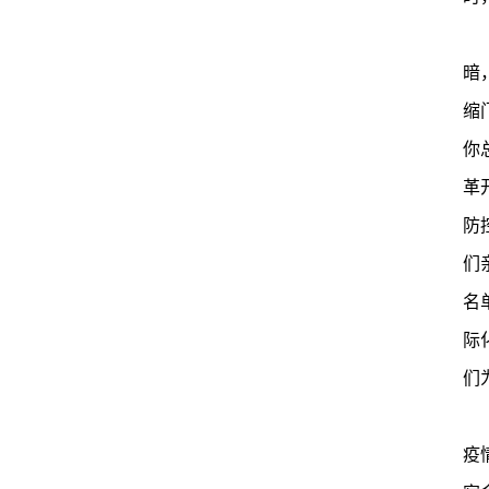
暗
缩
你
革
防
们
名
际
们
疫