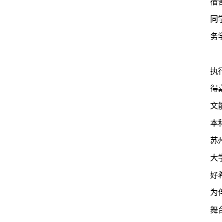
宿
同
务
执
得
文
本
苏
大
好
为
舞