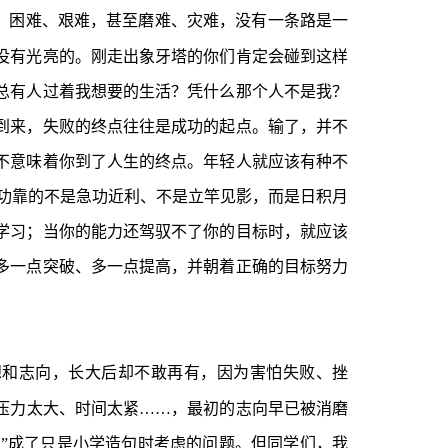
，困难、艰难，甚至磨难、灾难，没有一条路是一
没有光亮的。刚走出象牙塔的你们肯定会碰到这样
总有人过着我想要的生活？凭什么那个人不是我？
到来，失败的终点往往是成功的起点。输了，并不
不意味着你到了人生的终点。年轻人就应该有种不
成功靠的不是急功近利、不是立竿见影，而是日积月
学习；当你的能力还驾驭不了你的目标时，就应该
多一点突破、多一点提高，并朝着正确的目标努力
想和志向，长大后却不敢再有，因为害怕失败、挫
压力太大、时间太紧……，最初的志向早已被消磨
想”成了只是小学造句时考虑的问题。但同学们，我