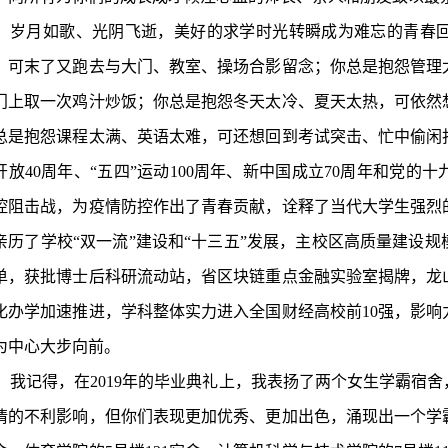
岁月如歌、光阴飞逝，美好的求学时光转瞬成为难忘的青春
，可末了又跑去与大门、教室、操场合影留念；你总是抱怨管理
门上取一次鸡汁炒饭；你总是抱怨冬天太冷、夏天太热，可依然
总是抱怨课程太满、英语太难，可还想回到考试突击、忙中偷闲
开放40周年、“五四”运动100周年、新中国成立70周年和党
控阻击战，为疫情防控作出了青春贡献，诠释了当代大学生强烈
亲历了学校“双一流”建设和“十三五”发展，主校区高质量建设
单，获批博士后科研流动站，省区块链重点金融实验室揭牌，龙
化办学加速推进，学科整体实力进入全国财经高校前10强，影
为中心大步向前。
我记得，在2019年的毕业典礼上，我表扬了两个女生学霸宿
情的不利影响，但你们表现更加优秀、更加出色，涌现出一个学