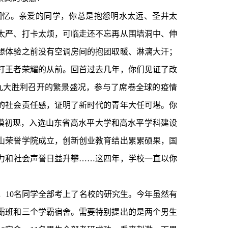
回忆。亲爱的同学，你总是抱怨明水太远、圣井太
太严、打卡太烦，可临走还不忘再从围墙洞中、伸
想体验之前没有空调房间的抱团取暖、淋漓大汗；
打王者荣耀的从前。回首过去几年，你们见证了改
的十九大胜利召开的繁景盛况，参与了席卷全球的疫情
的社会责任感，证明了新时代的青年大任可堪。你
规模初现，入选山东省高水平大学和高水平学科建设
山荣誉学院成立，创新创业教育结出累累硕果，国
响力和社会声誉日益升攀……这四年，学校一直以你
舍，10名同学全部考上了名校的研究生。今年虽然有
霸班和三个学霸宿舍。需要特别提出的是两个男生