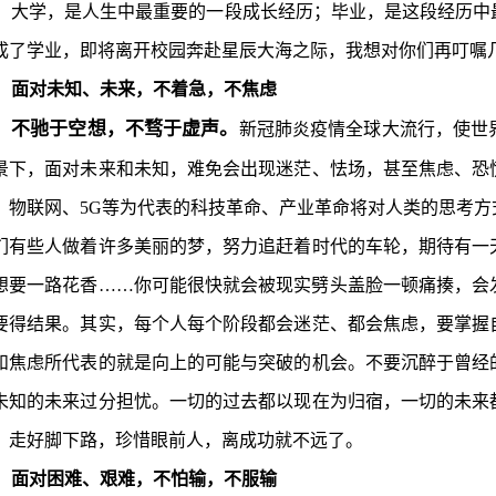
大学，是人生中最重要的一段成长经历；毕业，是这段经历中
成了学业，即将离开校园奔赴星辰大海之际，我想对你们再叮嘱
面对未知、未来，不着急，不焦虑
不驰于空想，不骛于虚声。
新冠肺炎疫情全球大流行，使世
景下，面对未来和未知，难免会出现迷茫、怯场，甚至焦虑、恐
、物联网、5G等为代表的科技革命、产业革命将对人类的思考
们有些人做着许多美丽的梦，努力追赶着时代的车轮，期待有一
想要一路花香……你可能很快就会被现实劈头盖脸一顿痛揍，会
要得结果。其实，每个人每个阶段都会迷茫、都会焦虑，要掌握
和焦虑所代表的就是向上的可能与突破的机会。不要沉醉于曾经
未知的未来过分担忧。一切的过去都以现在为归宿，一切的未来
，走好脚下路，珍惜眼前人，离成功就不远了。
面对困难、艰难，不怕输，不服输