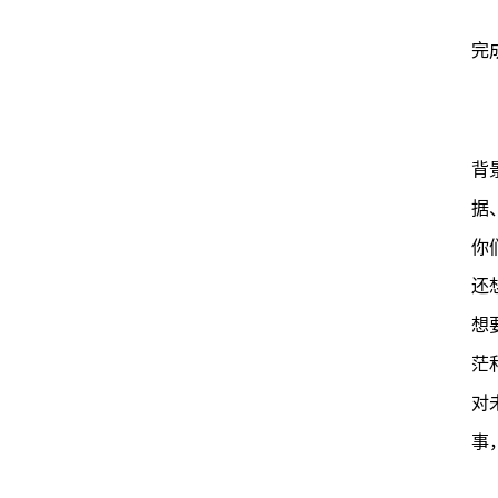
完
背
据
你
还
想
茫
对
事