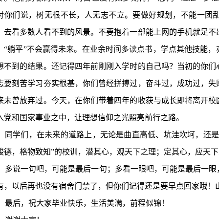
对你们说，树无根不长，人无志不立。要做好规划，不能一团
，去看多数人看不到的风景。不要抱着一部能上网的手机就足不
，“躺平”不会赢得未来。在业余时间多读点书，学点其他技能
想不到的结果。还记得四年前刚刚入学时的自己吗？当初的你们
志要刻苦学习夯实根基，你们曾经拼搏过，奋斗过，成功过，失
来未曾放弃过。今天，在你们带着四年的收获与成长即将离开校
入党和国家事业之中，让理想信仰之光照亮前行之路。
同学们，在未来的道路上，无论是曲直高低、坑洼坎坷，还是
峻德，格物致知”的校训，潜其心，观天下之理；定其心，应天下
多说一句吧，可能是最后一句；多看一眼吧，可能是最后一眼
有，以后再也没有宿舍门禁了，但你们记得还是要早点回家哦！
最后，祝大家毕业快乐，生活美满，前程似锦！