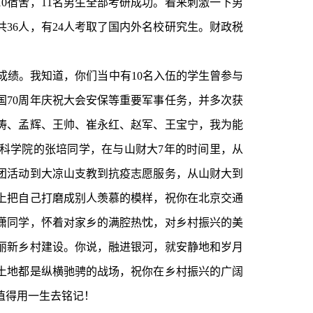
10宿舍，11名男生全部考研成功。看来刺激一下男
共36人，有24人考取了国内外名校研究生。财政税
成绩。我知道，你们当中有10名入伍的学生曾参与
国70周年庆祝大会安保等重要军事任务，并多次获
涛、孟辉、王帅、崔永红、赵军、王宝宁，我为能
科学院的张培同学，在与山财大7年的时间里，从
团活动到大凉山支教到抗疫志愿服务，从山财大到
上把自己打磨成别人羡慕的模样，祝你在北京交通
潇同学，怀着对家乡的满腔热忱，对乡村振兴的美
丽新乡村建设。你说，融进银河，就安静地和岁月
土地都是纵横驰骋的战场，祝你在乡村振兴的广阔
值得用一生去铭记！