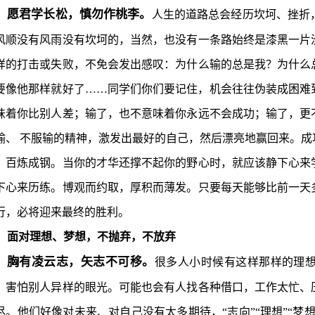
愿君学长松，慎勿作桃李。
人生的道路总会经历坎坷、挫折
风顺没有风雨没有坎坷的，当然，也没有一条路始终是漆黑一片
样的打击或失败，不免会发出感叹：为什么输的总是我？为什么
要像他那样就好了……同学们你们要记住，机会往往伪装成困难
味着你比别人差；输了，也不意味着你永远不会成功；输了，更
输、 不服输的精神，激发出最好的自己，然后漂亮地赢回来。
、百炼成钢。当你的才华还撑不起你的野心时，就应该静下心来
下心来历练。博观而约取，厚积而薄发。只要每天能够比前一天
行，必将迎来最终的胜利。
面对理想、梦想，不抛弃，不放弃
胸有凌云志，矢志不可移。
很多人小时候有这样那样的理
，害怕别人异样的眼光。可能也会有人找各种借口，工作太忙、
尽。他们好像对未来、对自己没有太多期待，“志向”“理想”“梦