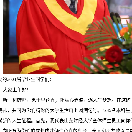
爱的2021届毕业生同学们：
大家上午好！
听一树蝉鸣，觅十里荷香；怀满心赤诚，逐人生梦想。在这绚丽
典礼，共同为你们精彩的大学生活画上圆满句号。7245名本科生、
崭新的人生征程。首先，我代表山东财经大学全体师生员工向你
，向所有为你们的成长成才倾注心血的师长、亲人和朋友致以最