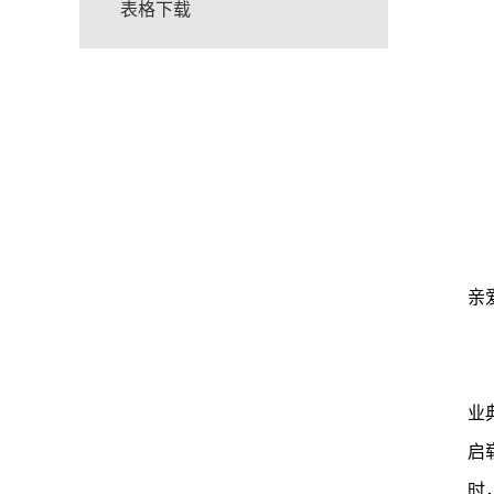
表格下载
亲
业
启
时