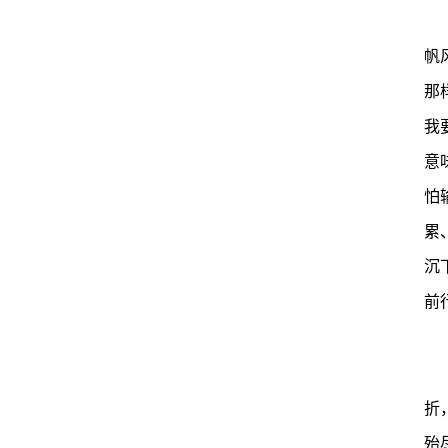
帆
那
我
意
怕
累
沉
前
折
殆