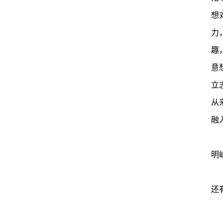
想
力
趣
意
立
从
融
明
还