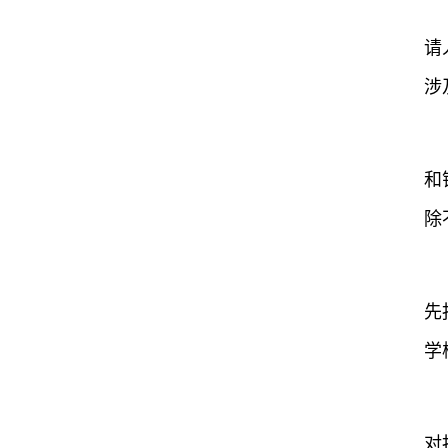
请
涉
和
除
先
学
对