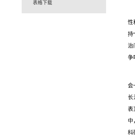
表格下载
性
持
治
争
会
长
表
中
科