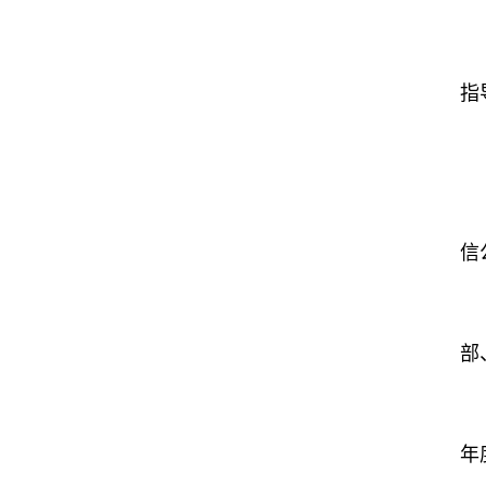
指
信
部
年