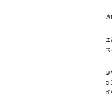
责
主
纳
思
加
切