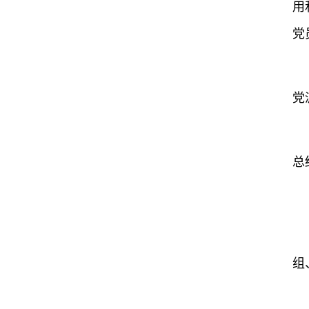
用
党
党
总
组