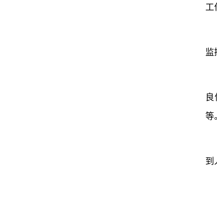
工
监
良
等
到