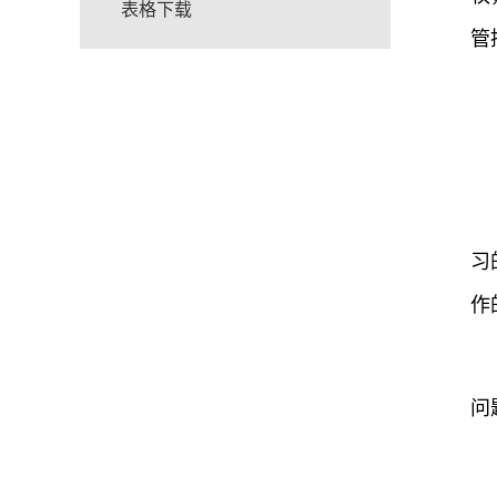
表格下载
管
习
作
问