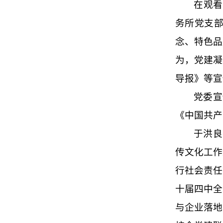
在观看
务所党支部
念、特色品
为，党建凝
导报》等宣
党委宣
《中国共产
于洪良
传文化工作
行社会责任
十届四中全
与企业落地